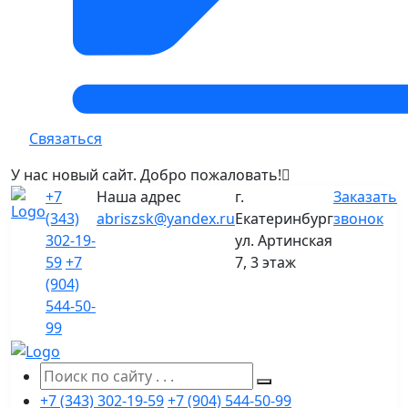
Связаться
У нас новый сайт. Добро пожаловать!
+7
Наша адрес
г.
Заказать
(343)
abriszsk@yandex.ru
Екатеринбург
звонок
302-19-
ул. Артинская
59
+7
7, 3 этаж
(904)
544-50-
99
+7 (343) 302-19-59
+7 (904) 544-50-99